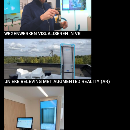
WEGENWERKEN VISUALISEREN IN VR
UNIEKE BELEVING MET AUGMENTED REALITY (AR)
MAATWERK
TOSTER STUDIO
RECOVERY GRID
JOBS